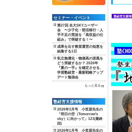
塾経営支援情
セミナー・イベント
第27回 名大SKYユーザー
会 〜少子化・部活移行・人
手不足の荒波を「高収益の仕
組み」で突破する！〜
成果を出す教室運営の知恵を
結集する1日
私立無償化・物価高の逆風を
どう突破するか？ 2026年
『夏の一手』を確定させる、
学習塾経営・最新戦略アップ
デート勉強会
もっと見る
塾経営支援情報
2026年3月号 小笠原先生の
「明日の空（Tomorrow’s
sky）に向かって」123(最終
回)
2026年1月号 小笠原先生の