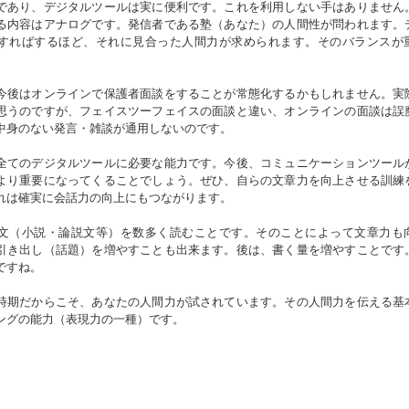
であり、デジタルツールは実に便利です。これを利用しない手はありません
る内容はアナログです。発信者である塾（あなた）の人間性が問われます。
すればするほど、それに見合った人間力が求められます。そのバランスが
後はオンラインで保護者面談をすることが常態化するかもしれません。実
思うのですが、フェイスツーフェイスの面談と違い、オンラインの面談は誤
中身のない発言・雑談が通用しないのです。
てのデジタルツールに必要な能力です。今後、コミュニケーションツール
より重要になってくることでしょう。ぜひ、自らの文章力を向上させる訓練
れは確実に会話力の向上にもつながります。
（小説・論説文等）を数多く読むことです。そのことによって文章力も
引き出し（話題）を増やすことも出来ます。後は、書く量を増やすことです
ですね。
期だからこそ、あなたの人間力が試されています。その人間力を伝える基
ングの能力（表現力の一種）です。