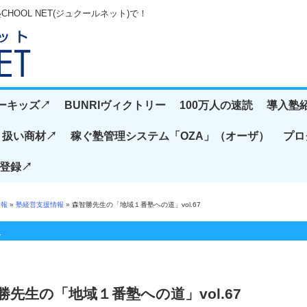
OOL NET(ジュクールネット)で！
ーキッズ↗️
BUNRIヴィクトリー
100万人の速読
導入塾紹
扱い商材↗️
稼ぐ塾管理システム「OZA」（オーザ）
プロ
登録↗️
情報
»
塾経営支援情報
» 森智勝先生の「地域１番塾への道」vol.67
報
勝先生の「地域１番塾への道」vol.67