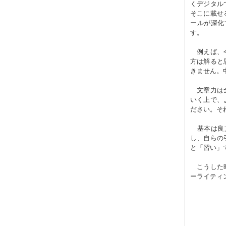
くデジタル
そこに載せ
ールが深化
す。
例えば、今
方は解ると
きません。
文章力は全
いく上で、
ださい。そ
基本は良文
し、自らの
と「習い」
こうした時
ーライティ