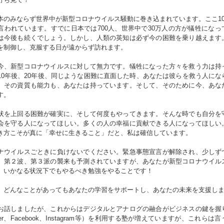
のみならず世界中が新型コロナウイルス騒動に巻き込まれています。ここ10
言われています。すでに日本では700人、世界中で30万人の方が犠牲になっ
は今後も続くでしょう。しかし、人類の英知は必ず今の困難を乗り越えます
を制御し、克服する日が遠からず訪れます。
、新型コロナウイルスに対して無力です。犠牲になった方々を救う力は持
10年後、20年後、同じような困難に直面した時、あなたは彼らを救う人にな
。その資質も能力も、あなたは持っています。そして、そのために今、あな
す。
を上回る困難が確実に、そして何度もやってきます。そんな時でも自分を
会を守る人になってほしい。多くの人の幸福に貢献できる人になってほしい
き方こそが真に「幸せに生きること」だと、私は確信しています。
ウイルスごときに負けないでください。緊急事態宣言が解除され、少しず
。第２波、第３派の襲来も予測されていますが、あなたが新型コロナウイル
、いかなる状況下でもやるべき勉強をやることです！
どんなことがあってもあなたの学習をサポートし、あなたの未来を支援し
話しましたが、これからはデジタルとアナログの融合がビジネスの鍵を握
tter、Facebook、Instagram等）を利用する塾が増えていますが、これらは