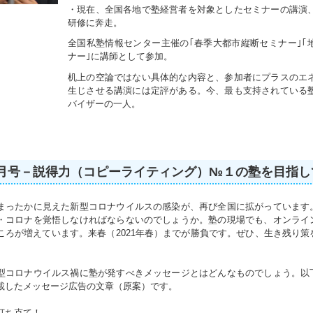
・現在、全国各地で塾経営者を対象としたセミナーの講演
研修に奔走。
全国私塾情報センター主催の｢春季大都市縦断セミナー｣｢
ナー｣に講師として参加。
机上の空論ではない具体的な内容と、参加者にプラスのエ
生じさせる講演には定評がある。今、最も支持されている
バイザーの一人。
0.7月号－説得力（コピーライティング）№１の塾を目指
ったかに見えた新型コロナウイルスの感染が、再び全国に拡がっています
・コロナを覚悟しなければならないのでしょうか。塾の現場でも、オンライ
ころが増えています。来春（2021年春）までが勝負です。ぜひ、生き残り策
コロナウイルス禍に塾が発すべきメッセージとはどんなものでしょう。以
載したメッセージ広告の文章（原案）です。
打ち克て！