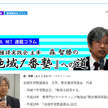
2
報
森智勝先生コラム
森 智勝（もり ともかつ）
<プロフィール>
全国学習塾援護会 主宰、塾生獲得実践会 代表
・26歳で学習塾設立、7教室を経営する。
・平成14年 塾専門のマーケティング勉強会｢塾生獲得実践
・平成18年 ｢全国学習塾援護会｣設立