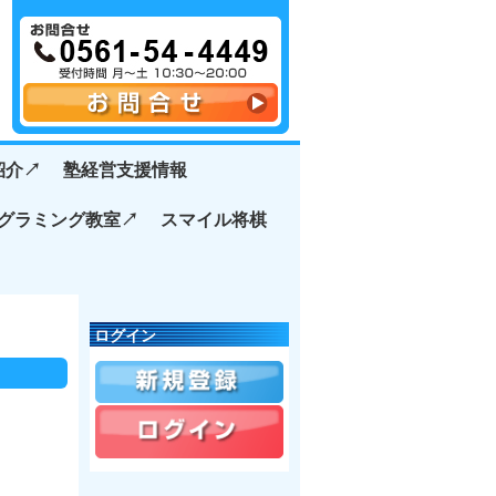
介↗️
塾経営支援情報
グラミング教室↗️
スマイル将棋
ログイン