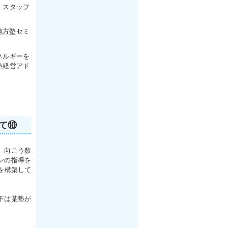
、スタッフ
地方塾セミ
ネルギーを
塾経営アド
して⑩
。向こう数
ンの指導を
を構築して
下は某塾が