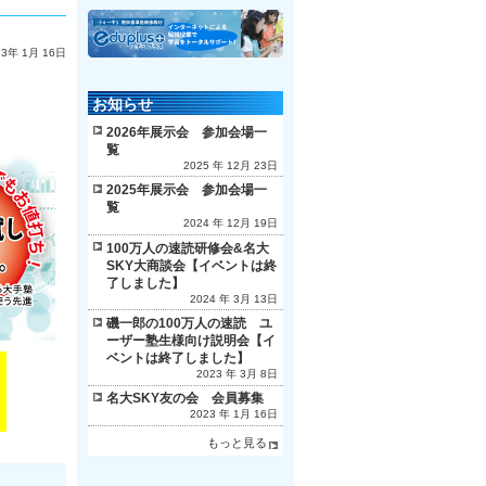
23年 1月 16日
お知らせ
2026年展示会 参加会場一
覧
2025 年 12月 23日
2025年展示会 参加会場一
覧
2024 年 12月 19日
100万人の速読研修会&名大
SKY大商談会【イベントは終
了しました】
2024 年 3月 13日
磯一郎の100万人の速読 ユ
ーザー塾生様向け説明会【イ
ベントは終了しました】
2023 年 3月 8日
名大SKY友の会 会員募集
2023 年 1月 16日
もっと見る