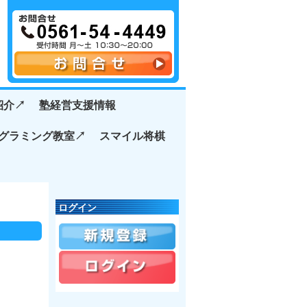
介↗️
塾経営支援情報
グラミング教室↗️
スマイル将棋
ログイン