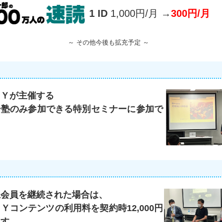
1 ID
1,000円/月 →
300円/月
～ その他今後も拡充予定 ～
ＫＹが主催する
ー塾のみ参加できる特別セミナーに参加で
。
上会員を継続された場合は、
Ｙコンテンツの利用料を契約時12,000円
ます。