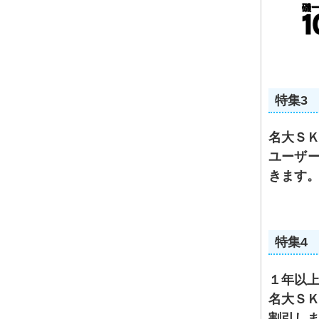
特集3
名大Ｓ
ユーザ
きます
特集4
１年以
名大ＳＫ
割引し