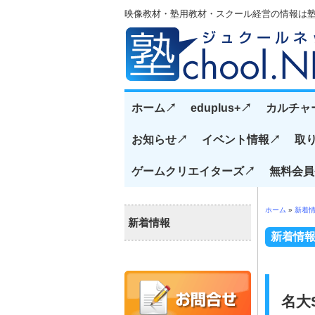
映像教材・塾用教材・スクール経営の情報は塾CH
ホーム↗️
eduplus+↗️
カルチャ
お知らせ↗️
イベント情報↗️
取り
ゲームクリエイターズ↗️
無料会員
ホーム
»
新着
新着情報
新着情
名大