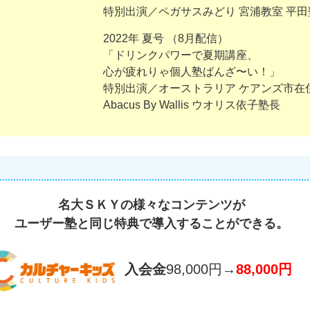
特別出演／ペガサスみどり 宮浦教室 平田
2022年 夏号 （8月配信）
「ドリンクパワーで夏期講座、
心が疲れりゃ個人塾ばんざ〜い！」
特別出演／オーストラリア ケアンズ市在
Abacus By Wallis ウオリス依子塾長
名大ＳＫＹの様々なコンテンツが
ユーザー塾と同じ特典で導入することができる。
入会金
98,000円→
88,000円