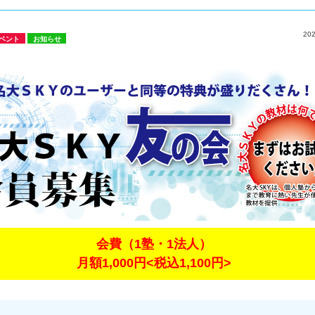
20
ベント
お知らせ
会費（1塾・1法人）
月額1,000円<税込1,100円>