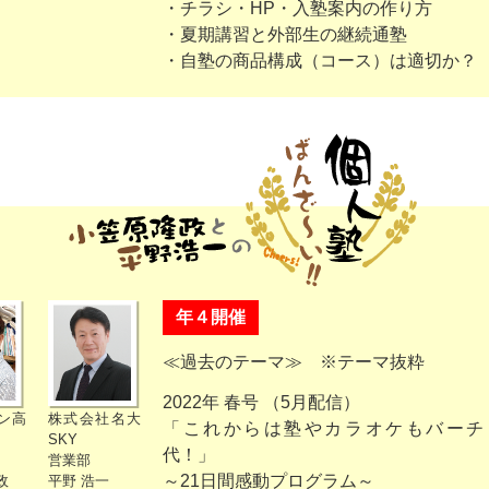
・チラシ・HP・入塾案内の作り方
・夏期講習と外部生の継続通塾
・自塾の商品構成（コース）は適切か？
年４開催
≪過去のテーマ≫ ※テーマ抜粋
2022年 春号 （5月配信）
ン高
株式会社名大
「これからは塾やカラオケもバーチ
SKY
代！」
営業部
～21日間感動プログラム～
政
平野 浩一