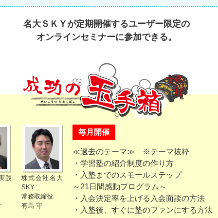
名大ＳＫＹが定期開催するユーザー限定の
オンラインセミナーに参加できる。
毎月開催
≪過去のテーマ≫ ※テーマ抜粋
・学習塾の紹介制度の作り方
・入塾までのスモールステップ
実践
株式会社名大
～21日間感動プログラム～
SKY
常務取締役
・入会決定率を上げる入会面談の方法
生
有馬 守
・入塾後、すぐに塾のファンにする方法