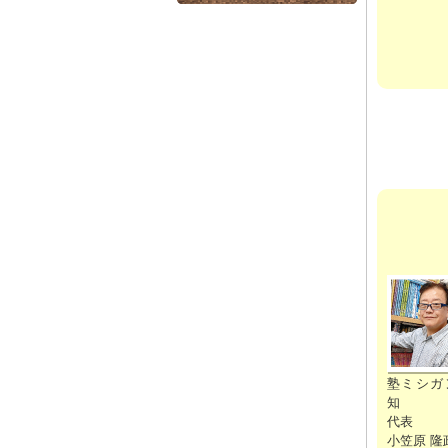
塾ミシガ
知
代表
小笠原 隆