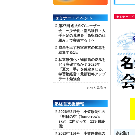
セミナー・イ
セミナー・イベント
第27回 名大SKYユーザー
会 〜少子化・部活移行・人
手不足の荒波を「高収益の仕
組み」で突破する！〜
成果を出す教室運営の知恵を
結集する1日
私立無償化・物価高の逆風を
どう突破するか？ 2026年
『夏の一手』を確定させる、
学習塾経営・最新戦略アップ
デート勉強会
もっと見る
塾経営支援情報
2026年3月号 小笠原先生の
「明日の空（Tomorrow’s
sky）に向かって」123(最終
回)
特集1
2026年1月号 小笠原先生の