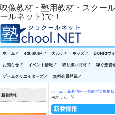
映像教材・塾用教材・スクール経
ールネット)で！
ホーム↗️
eduplus+↗️
カルチャーキッズ↗️
BUNRIヴ
お知らせ↗️
イベント情報↗️
取り扱い商材↗️
稼ぐ塾管
ゲームクリエイターズ↗️
無料会員登録↗️
ホーム
»
新着情報
»
塾経営支援情報
新着情報
向かって」61
新着情報