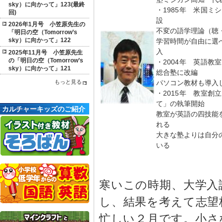
sky）に向かって」123(最終
・1985年 米国
回)
設
2026年1月号 小笠原先生の
不変の語学理論（聴
「明日の空（Tomorrow’s
sky）に向かって」122
学習時間が自由に選
入
2025年11月号 小笠原先生
の「明日の空（Tomorrow’s
・2004年 英語
sky）に向かって」121
総合塾に改編
パソコン教材も導入
もっと見る
・2015年 教室
て」の執筆開始
カルチャーキッズのご紹介
教室が英語の四技能
れる
大きな塾よりは自分
いる
寒いこの時期、大学入
し、結果を考えて志望
忙しい２月です。小さ