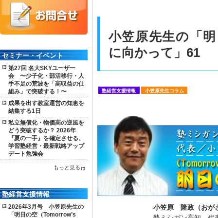
小笠原先生の「明日の
に向かって」61
セミナー・イベント
第27回 名大SKYユーザー
会 〜少子化・部活移行・人
手不足の荒波を「高収益の仕
組み」で突破する！〜
塾経営支援情報
小笠原先生コラム
成果を出す教室運営の知恵を
結集する1日
私立無償化・物価高の逆風を
どう突破するか？ 2026年
『夏の一手』を確定させる、
学習塾経営・最新戦略アップ
デート勉強会
もっと見る
塾経営支援情報
2026年3月号 小笠原先生の
小笠原 隆政（おが
「明日の空（Tomorrow’s
塾ミシガン高知 代