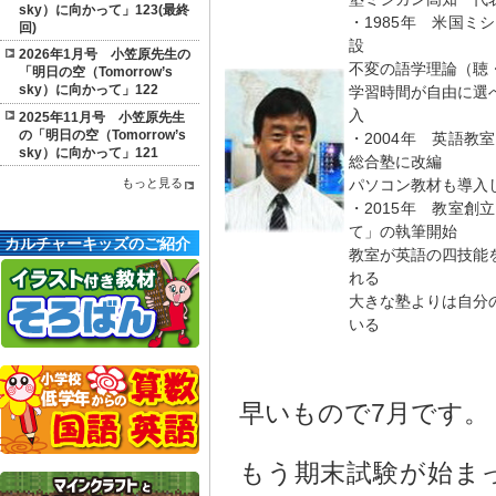
sky）に向かって」123(最終
・1985年 米国
回)
設
2026年1月号 小笠原先生の
不変の語学理論（聴
「明日の空（Tomorrow’s
sky）に向かって」122
学習時間が自由に選
入
2025年11月号 小笠原先生
の「明日の空（Tomorrow’s
・2004年 英語
sky）に向かって」121
総合塾に改編
パソコン教材も導入
もっと見る
・2015年 教室
て」の執筆開始
カルチャーキッズのご紹介
教室が英語の四技能
れる
大きな塾よりは自分
いる
早いもので7月です。
もう期末試験が始ま