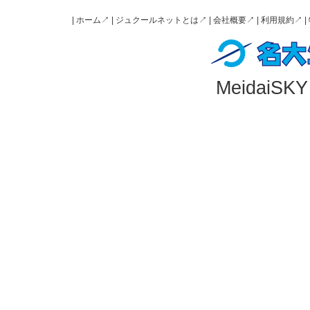
|
ホーム↗️
|
ジュクールネットとは↗️
|
会社概要↗️
|
利用規約↗️
|
MeidaiSKY A