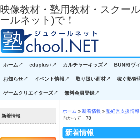
映像教材・塾用教材・スクール経
ールネット)で！
ホーム↗️
eduplus+↗️
カルチャーキッズ↗️
BUNRIヴ
お知らせ↗️
イベント情報↗️
取り扱い商材↗️
稼ぐ塾管
ゲームクリエイターズ↗️
無料会員登録↗️
ホーム
»
新着情報
»
塾経営支援情報
新着情報
向かって」78
新着情報