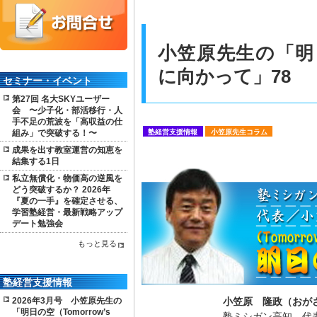
小笠原先生の「明日の
に向かって」78
セミナー・イベント
第27回 名大SKYユーザー
会 〜少子化・部活移行・人
手不足の荒波を「高収益の仕
組み」で突破する！〜
塾経営支援情報
小笠原先生コラム
成果を出す教室運営の知恵を
結集する1日
私立無償化・物価高の逆風を
どう突破するか？ 2026年
『夏の一手』を確定させる、
学習塾経営・最新戦略アップ
デート勉強会
もっと見る
塾経営支援情報
2026年3月号 小笠原先生の
小笠原 隆政（おが
「明日の空（Tomorrow’s
塾ミシガン高知 代