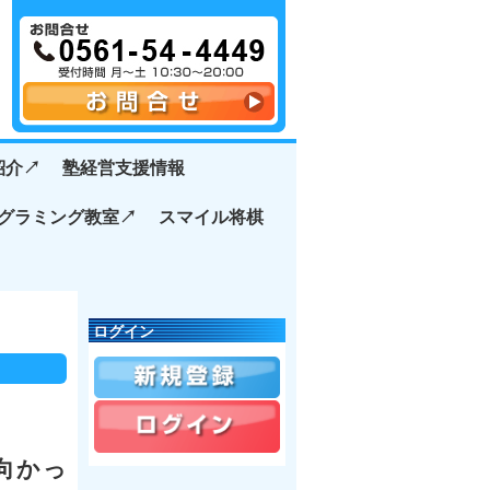
介↗️
塾経営支援情報
グラミング教室↗️
スマイル将棋
ログイン
に向かっ