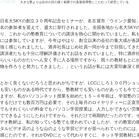
大きな塾よりは自分の目の届く範囲での直接指導塾にこだわって経営している
日名大SKYの創立３０周年記念セミナーが、名古屋市「ウインク愛知
名の参加者を迎えて、盛大に挙行されました。全国各地から名大SKY
り、これからの塾教育についての講演を熱心に聞かれていました。私
には参加していますが、今年はやはり、創立以来の会社の集大成が各
強く感じられましたし、酒井社長はじめ社員一同が今まで目指してき
講演者たちも十分に理解評価されてお話をされていました。特に酒井
らいいものがたいへん安く手に入る場所ですから、我々の教材もとに
物を作ろうと努力してきました。」というお話が私には大変印象深く
とかく良くないだろうと思われがちですが、LCCにしろ１００円ショ
も安いものがある時代ですから、塾教材でも安いものがあっても今で
ますが、私がパソコンネット授業を始めた１５～６年前は、学習塾の
するだけでも数百万円は必要で、その上毎月のロイヤリティーに正直
でもそれくらいの料金でもパソコン学習授業は、人力しかできない労
でできるようにしたわけですから、それだけで画期的だったのです。
ビデオ教材は、私の知っている塾でも使われていましたが、その教室の
タルビデオ店のような山のような学習ビデオが並べられていたのには
感じたのです。それがDVDにとって代わりすぐに、ネット学習教材に名