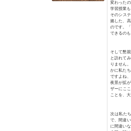
変わったの
学習授業も
そのシステ
拠した、高
のです。「
できるのも
そして懇親
と訪れてみ
りません。
かに私たち
ですよね、
夜景が拡が
ザーにここ
ことを、大
次は私た
で、間違い
に間違いな