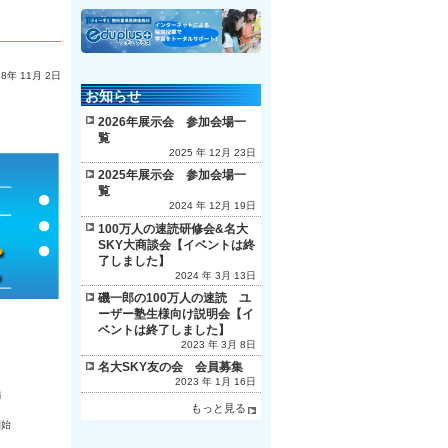
18年 11月 2日
お知らせ
2026年展示会 参加会場一
覧
2025 年 12月 23日
2025年展示会 参加会場一
覧
2024 年 12月 19日
100万人の速読研修会&名大
SKY大商談会【イベントは終
了しました】
2024 年 3月 13日
磯一郎の100万人の速読 ユ
ーザー塾生様向け説明会【イ
ベントは終了しました】
2023 年 3月 8日
名大SKY友の会 会員募集
2023 年 1月 16日
編
もっと見る
開始