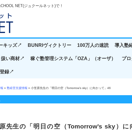
OOL NET(ジュクールネット)で！
ーキッズ↗️
BUNRIヴィクトリー
100万人の速読
導入塾紹
扱い商材↗️
稼ぐ塾管理システム「OZA」（オーザ）
プロ
登録↗️
情報
»
塾経営支援情報
» 小笠原先生の「明日の空（Tomorrow’s sky）に向かって」46
報
原先生の「明日の空（Tomorrow’s sky）