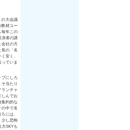
」の大会議
の教材ユー
も毎年この
講演者の講
た会社の方
社長の「名
かく安く、
残っていま
ップにしろ
こそ当たり
フランチャ
苦しんでお
働集約的な
その中で名
後ろには、
、少し恐怖
大SKYも