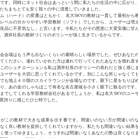
です。同時にネット社会はあっという間に私たちの生活の中に広がり
たちまちとても安く我々の中に浸透していきました。
ム（ハード）の変遷はともかく、名大SKYの教材は一貫して最初から
レベルの分かりやすい学習教材（ソフト）でしたから、ユーザーは増
良品に不景気なし」と言います。今私たちがその恩恵に大変安価に甘
、酒井社長の教材づくりのポリシーが強く生きているからです。
会会場はもう声も出ないくらいの素晴らしい場所でした。ぜひあなた
てください。連れていかれた方は連れて行ってくれたあなたを惚れ直
このシュチエーションも私は酒井社長のポリシーの表れだと強く感じ
ユーザーを大切に思ってくれているかです。別にこんな所じゃなくて
でも地上４０階のスカイラウンジが会場なのです。眼下に星をちりば
り、あの金のしゃちほこで有名な名古屋城を小さく眼下に観るのです
までしてくれる学習教材会社があるでしょうか、私は名大SKYのユー
変誇りに感じたひと時でした。
ちがこの教材で大きな成果を出す番です。間違いのない方が間違いの
なく良い教材を提供してくれていますから、私たちも間違いない結果
く使ってゆきましょう。そうすれば間違いなくあなたの塾は良くなり