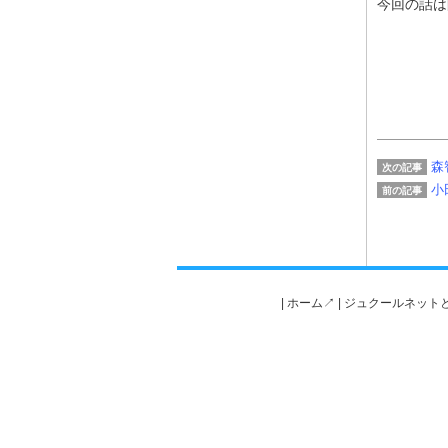
今回の話は
森
次の記事
小
前の記事
|
ホーム↗️
|
ジュクールネットと