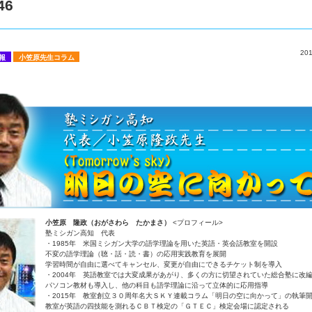
46
20
報
小笠原先生コラム
小笠原 隆政（おがさわら たかまさ）
<プロフィール>
塾ミシガン高知 代表
・1985年 米国ミシガン大学の語学理論を用いた英語・英会話教室を開設
不変の語学理論（聴・話・読・書）の応用実践教育を展開
学習時間が自由に選べてキャンセル、変更が自由にできるチケット制を導入
・2004年 英語教室では大変成果があがり、多くの方に切望されていた総合塾に改
パソコン教材も導入し、他の科目も語学理論に沿って立体的に応用指導
・2015年 教室創立３０周年名大ＳＫＹ連載コラム「明日の空に向かって」の執筆
教室が英語の四技能を測れるＣＢＴ検定の「ＧＴＥＣ」検定会場に認定される