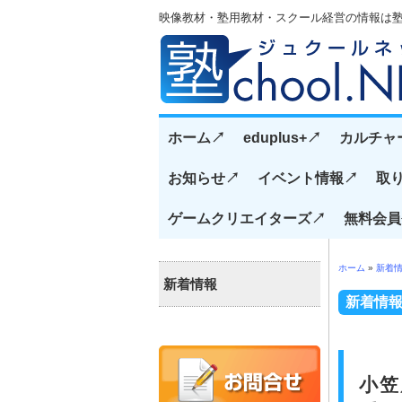
映像教材・塾用教材・スクール経営の情報は塾CH
ホーム↗️
eduplus+↗️
カルチャ
お知らせ↗️
イベント情報↗️
取り
ゲームクリエイターズ↗️
無料会員
ホーム
»
新着
新着情報
新着情
小笠