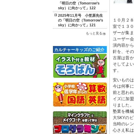
「明日の空（Tomorrow’s
sky）に向かって」122
2025年11月号 小笠原先生
１０月２８
の「明日の空（Tomorrow’s
sky）に向かって」121
室で１３０
ザーが集ま
もっと見る
ユーザー会
演内容から
カルチャーキッズのご紹介
針を、その
古屋は昔か
そしてよい
す。
安いものは
今は何事に
前と思われ
イズに加盟
りました。
塾業を機械
大SKYの
当時のレン
心さえ私は