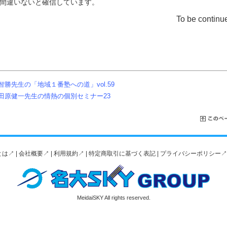
間違いないと確信しています。
To be conti
智勝先生の「地域１番塾への道」vol.59
田原健一先生の情熱の個別セミナー23
は↗️
|
会社概要↗️
|
利用規約↗️
|
特定商取引に基づく表記
|
プライバシーポリシー↗️
MeidaiSKY All rights reserved.