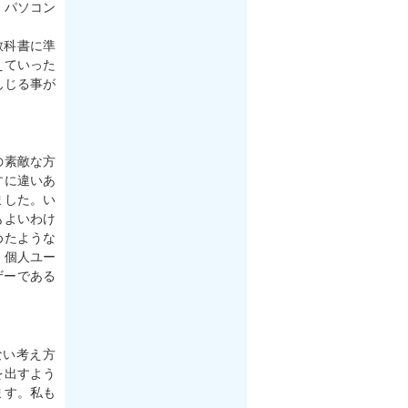
、パソコン
教科書に準
えていった
んじる事が
の素敵な方
すに違いあ
ました。い
もよいわけ
めたような
。個人ユー
ザーである
ない考え方
を出すよう
ます。私も