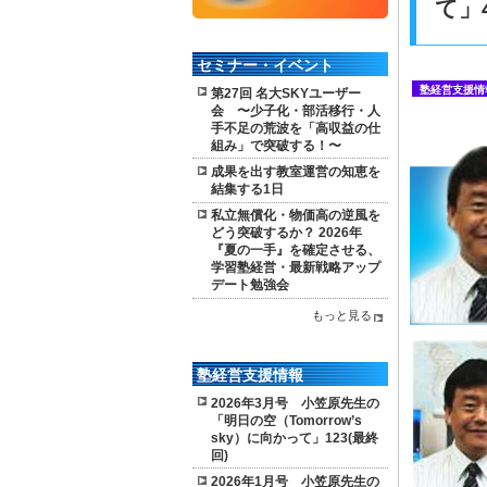
て」
セミナー・イベント
塾経営支援情
第27回 名大SKYユーザー
会 〜少子化・部活移行・人
手不足の荒波を「高収益の仕
組み」で突破する！〜
成果を出す教室運営の知恵を
結集する1日
私立無償化・物価高の逆風を
どう突破するか？ 2026年
『夏の一手』を確定させる、
学習塾経営・最新戦略アップ
デート勉強会
もっと見る
塾経営支援情報
2026年3月号 小笠原先生の
「明日の空（Tomorrow’s
sky）に向かって」123(最終
回)
2026年1月号 小笠原先生の